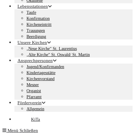
Ökumene
Lebensstationen
Taufe
Konfirmation
Kircheneintritt
Trauungen
Beerdigung
Unsere Kirchen
„Neue Kirche“ St. Laurentius
„Alte Kirche“ St. Oswald/ St. Martin
Ansprechpersonen
Jugend/Konfirmanden
Kindertagesstätte
Kirchenvorstand
Mesner
Organist
Pfarramt
Förderverein
Allgemein
KiTa
Menü
Schließen