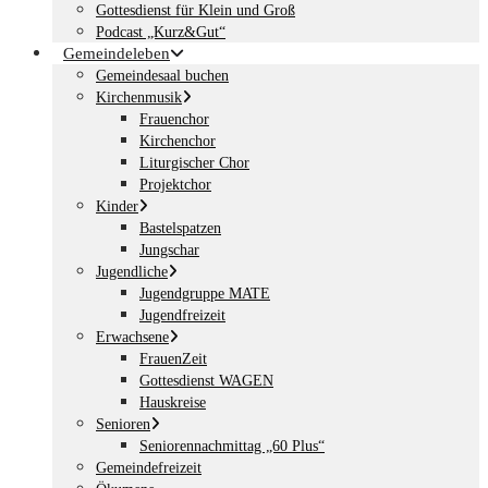
Gottesdienst für Klein und Groß
Podcast „Kurz&Gut“
Gemeindeleben
Gemeindesaal buchen
Kirchenmusik
Frauenchor
Kirchenchor
Liturgischer Chor
Projektchor
Kinder
Bastelspatzen
Jungschar
Jugendliche
Jugendgruppe MATE
Jugendfreizeit
Erwachsene
FrauenZeit
Gottesdienst WAGEN
Hauskreise
Senioren
Seniorennachmittag „60 Plus“
Gemeindefreizeit