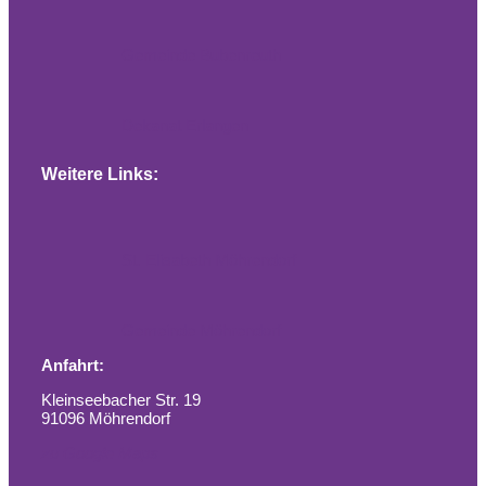
Gemeinde Bubenreuth
Dekanat Erlangen
Weitere Links:
St. Elisabeth Möhrendorf
Gemeinde Möhrendorf
Anfahrt:
Kleinseebacher Str. 19
91096 Möhrendorf
zu Google Maps