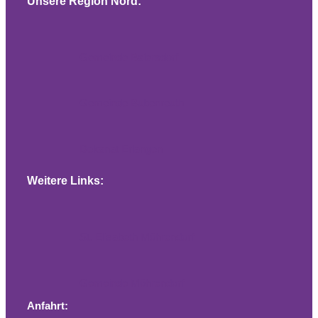
Unsere Region Nord:
Gemeinde Baiersdorf
Gemeinde Bubenreuth
Dekanat Erlangen
Weitere Links:
St. Elisabeth Möhrendorf
Gemeinde Möhrendorf
Anfahrt: