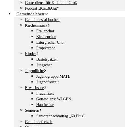
Gottesdienst für Klein und Groß
Podcast „Kurz&Gut“
Gemeindeleben
Gemeindesaal buchen
Kirchenmusik
Frauenchor
Kirchenchor
Liturgischer Chor
Projektchor
Kinder
Bastelspatzen
Jungschar
Jugendliche
Jugendgruppe MATE
Jugendfreizeit
Erwachsene
FrauenZeit
Gottesdienst WAGEN
Hauskreise
Senioren
Seniorennachmittag „60 Plus“
Gemeindefreizeit