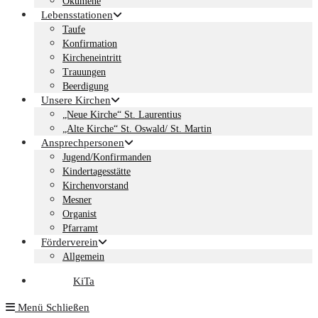
Ökumene
Lebensstationen
Taufe
Konfirmation
Kircheneintritt
Trauungen
Beerdigung
Unsere Kirchen
„Neue Kirche“ St. Laurentius
„Alte Kirche“ St. Oswald/ St. Martin
Ansprechpersonen
Jugend/Konfirmanden
Kindertagesstätte
Kirchenvorstand
Mesner
Organist
Pfarramt
Förderverein
Allgemein
KiTa
Menü
Schließen