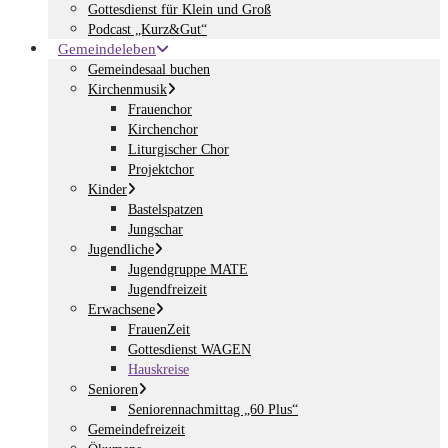
Gottesdienst für Klein und Groß
Podcast „Kurz&Gut“
Gemeindeleben
Gemeindesaal buchen
Kirchenmusik
Frauenchor
Kirchenchor
Liturgischer Chor
Projektchor
Kinder
Bastelspatzen
Jungschar
Jugendliche
Jugendgruppe MATE
Jugendfreizeit
Erwachsene
FrauenZeit
Gottesdienst WAGEN
Hauskreise
Senioren
Seniorennachmittag „60 Plus“
Gemeindefreizeit