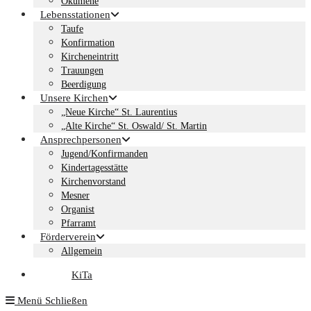
Ökumene
Lebensstationen
Taufe
Konfirmation
Kircheneintritt
Trauungen
Beerdigung
Unsere Kirchen
„Neue Kirche“ St. Laurentius
„Alte Kirche“ St. Oswald/ St. Martin
Ansprechpersonen
Jugend/Konfirmanden
Kindertagesstätte
Kirchenvorstand
Mesner
Organist
Pfarramt
Förderverein
Allgemein
KiTa
Menü
Schließen