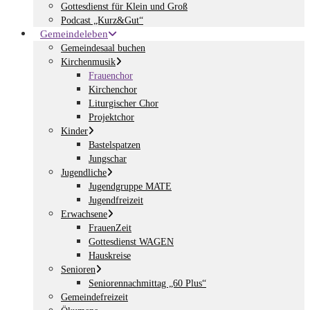
Gottesdienst für Klein und Groß
Podcast „Kurz&Gut“
Gemeindeleben
Gemeindesaal buchen
Kirchenmusik
Frauenchor
Kirchenchor
Liturgischer Chor
Projektchor
Kinder
Bastelspatzen
Jungschar
Jugendliche
Jugendgruppe MATE
Jugendfreizeit
Erwachsene
FrauenZeit
Gottesdienst WAGEN
Hauskreise
Senioren
Seniorennachmittag „60 Plus“
Gemeindefreizeit