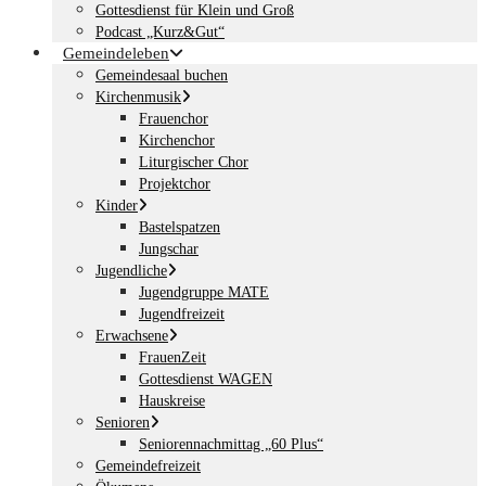
Gottesdienst für Klein und Groß
Podcast „Kurz&Gut“
Gemeindeleben
Gemeindesaal buchen
Kirchenmusik
Frauenchor
Kirchenchor
Liturgischer Chor
Projektchor
Kinder
Bastelspatzen
Jungschar
Jugendliche
Jugendgruppe MATE
Jugendfreizeit
Erwachsene
FrauenZeit
Gottesdienst WAGEN
Hauskreise
Senioren
Seniorennachmittag „60 Plus“
Gemeindefreizeit