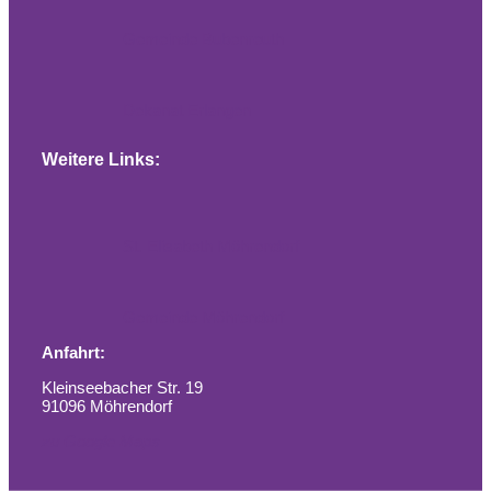
Gemeinde Bubenreuth
Dekanat Erlangen
Weitere Links:
St. Elisabeth Möhrendorf
Gemeinde Möhrendorf
Anfahrt:
Kleinseebacher Str. 19
91096 Möhrendorf
zu Google Maps