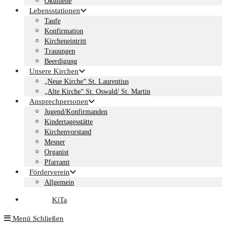
Ökumene
Lebensstationen
Taufe
Konfirmation
Kircheneintritt
Trauungen
Beerdigung
Unsere Kirchen
„Neue Kirche“ St. Laurentius
„Alte Kirche“ St. Oswald/ St. Martin
Ansprechpersonen
Jugend/Konfirmanden
Kindertagesstätte
Kirchenvorstand
Mesner
Organist
Pfarramt
Förderverein
Allgemein
KiTa
Menü
Schließen