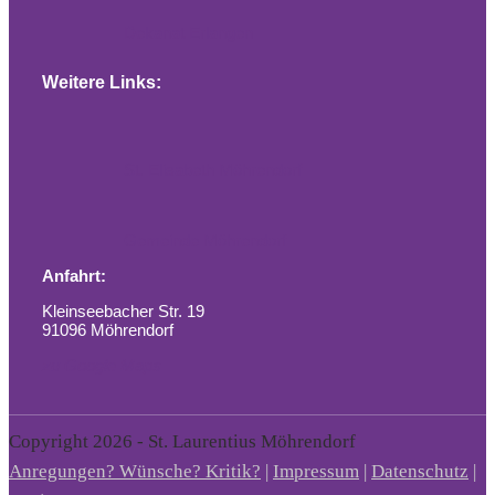
Dekanat Erlangen
Weitere Links:
St. Elisabeth Möhrendorf
Gemeinde Möhrendorf
Anfahrt:
Kleinseebacher Str. 19
91096 Möhrendorf
zu Google Maps
Copyright 2026 - St. Laurentius Möhrendorf
Anregungen? Wünsche? Kritik?
|
Impressum
|
Datenschutz
|