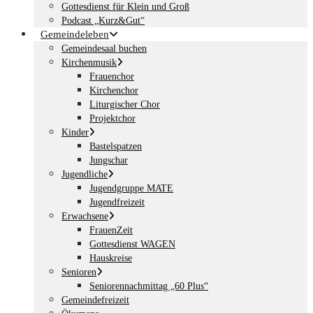
Gottesdienst für Klein und Groß
Podcast „Kurz&Gut“
Gemeindeleben
Gemeindesaal buchen
Kirchenmusik
Frauenchor
Kirchenchor
Liturgischer Chor
Projektchor
Kinder
Bastelspatzen
Jungschar
Jugendliche
Jugendgruppe MATE
Jugendfreizeit
Erwachsene
FrauenZeit
Gottesdienst WAGEN
Hauskreise
Senioren
Seniorennachmittag „60 Plus“
Gemeindefreizeit