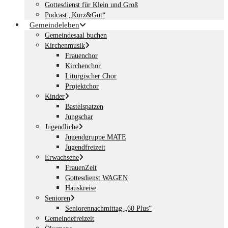
Gottesdienst für Klein und Groß
Podcast „Kurz&Gut“
Gemeindeleben
Gemeindesaal buchen
Kirchenmusik
Frauenchor
Kirchenchor
Liturgischer Chor
Projektchor
Kinder
Bastelspatzen
Jungschar
Jugendliche
Jugendgruppe MATE
Jugendfreizeit
Erwachsene
FrauenZeit
Gottesdienst WAGEN
Hauskreise
Senioren
Seniorennachmittag „60 Plus“
Gemeindefreizeit