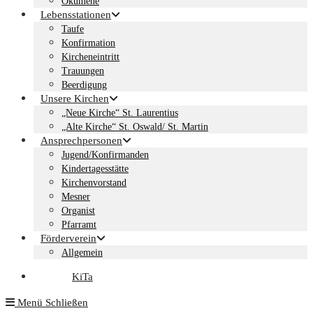
Ökumene
Lebensstationen
Taufe
Konfirmation
Kircheneintritt
Trauungen
Beerdigung
Unsere Kirchen
„Neue Kirche“ St. Laurentius
„Alte Kirche“ St. Oswald/ St. Martin
Ansprechpersonen
Jugend/Konfirmanden
Kindertagesstätte
Kirchenvorstand
Mesner
Organist
Pfarramt
Förderverein
Allgemein
KiTa
Menü
Schließen