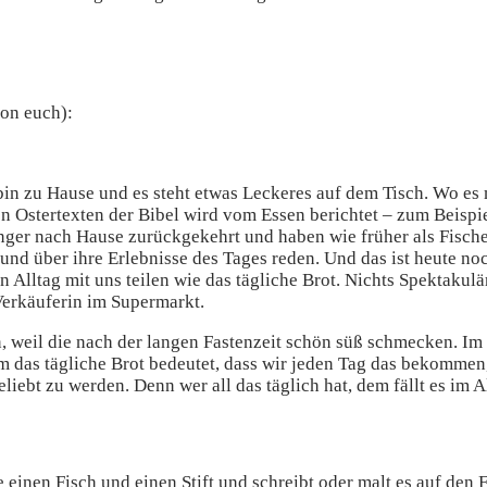
on euch):
h bin zu Hause und es steht etwas Leckeres auf dem Tisch. Wo es
n Ostertexten der Bibel wird vom Essen berichtet – zum Beispi
ger nach Hause zurückgekehrt und haben wie früher als Fischer 
 und über ihre Erlebnisse des Tages reden. Und das ist heute no
n Alltag mit uns teilen wie das tägliche Brot. Nichts Spektakulä
Verkäuferin im Supermarkt.
, weil die nach der langen Fastenzeit schön süß schmecken. Im V
m das tägliche Brot bedeutet, dass wir jeden Tag das bekommen
iebt zu werden. Denn wer all das täglich hat, dem fällt es im A
 einen Fisch und einen Stift und schreibt oder malt es auf de